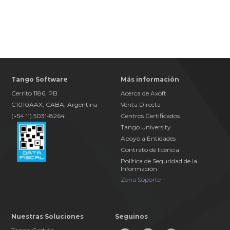
Tango Software
Más información
Cerrito 1186, PB
Acerca de Axoft
C1010AAX, CABA, Argentina
Venta Directa
(+54 11) 5031-8264
Centros Certificados
Tango University
Apoyo a Entidades
Contrato de licencia
Política de Seguridad de la
Información
Zona Soporte
Llamanos al
11 5031-8264
Nuestras Soluciones
Seguinos
o comunicate por nuestros canales digitales