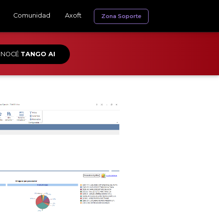
Comunidad
Axoft
Zona Soporte
ONOCÉ
TANGO AI
❯