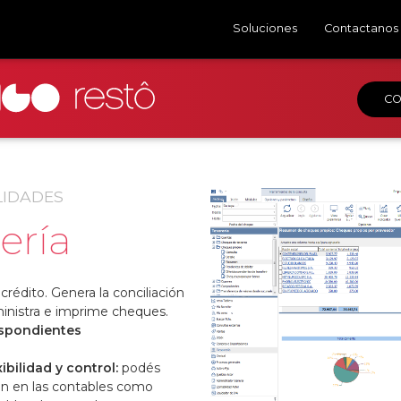
Soluciones
Contactanos
C
LIDADES
1 / 3
ería
crédito. Genera la conciliación
❮
inistra e imprime cheques.
espondientes
ibilidad y control:
podés
an en las contables como