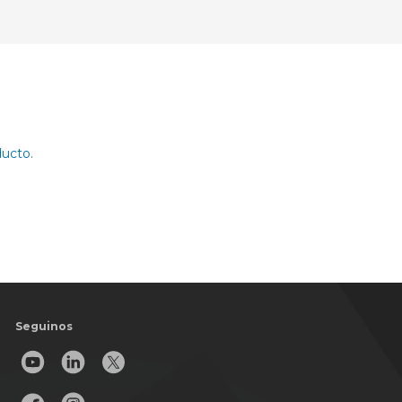
ducto.
Seguinos
Llamanos al
11 5031-8264
o comunicate por nuestros canales digitales