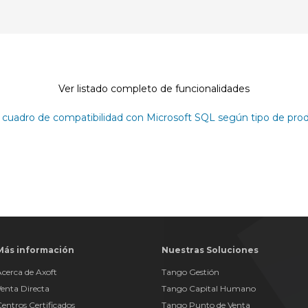
Ver listado completo de funcionalidades
 cuadro de compatibilidad con Microsoft SQL según tipo de pro
Más información
Nuestras Soluciones
Acerca de Axoft
Tango Gestión
Venta Directa
Tango Capital Humano
Centros Certificados
Tango Punto de Venta