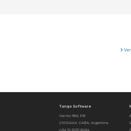
Ver
Tango Software
Cerrito 1186, PB
C1010AAX, CABA, Argentina
(+54 11) 5031-8264